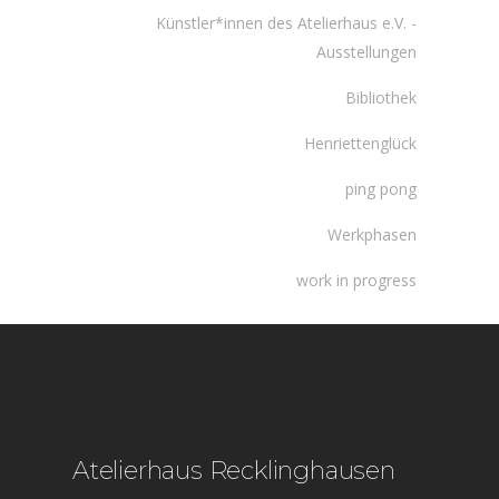
Künstler*innen des Atelierhaus e.V. -
Ausstellungen
Bibliothek
Henriettenglück
ping pong
Werkphasen
work in progress
Atelierhaus Recklinghausen