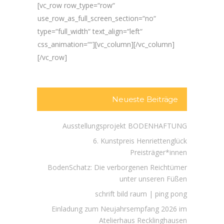
[vc_row row_type=“row“
use_row_as_full_screen_section=“no“
type=“full_width“ text_align=“left“
css_animation=““][vc_column][/vc_column]
[/vc_row]
Neueste Beiträge
Ausstellungsprojekt BODENHAFTUNG
6. Kunstpreis Henriettenglück
Preisträger*innen
BodenSchatz: Die verborgenen Reichtümer
unter unseren Füßen
schrift bild raum | ping pong
Einladung zum Neujahrsempfang 2026 im
Atelierhaus Recklinghausen