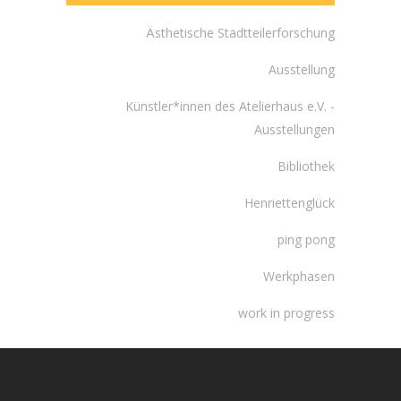
Ästhetische Stadtteilerforschung
Ausstellung
Künstler*innen des Atelierhaus e.V. -
Ausstellungen
Bibliothek
Henriettenglück
ping pong
Werkphasen
work in progress