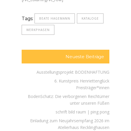
Tags:
BEATE HAGEMANN
KATALOGE
WERKPHASEN
Neueste Beiträge
Ausstellungsprojekt BODENHAFTUNG
6. Kunstpreis Henriettenglück
Preisträger*innen
BodenSchatz: Die verborgenen Reichtümer
unter unseren Füßen
schrift bild raum | ping pong
Einladung zum Neujahrsempfang 2026 im
Atelierhaus Recklinghausen