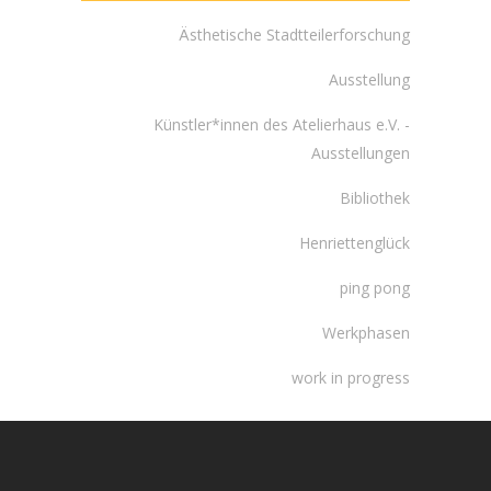
Ästhetische Stadtteilerforschung
Ausstellung
Künstler*innen des Atelierhaus e.V. -
Ausstellungen
Bibliothek
Henriettenglück
ping pong
Werkphasen
work in progress