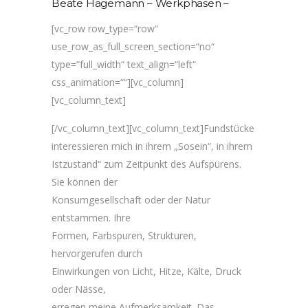
Beate Hagemann – Werkphasen –
[vc_row row_type=“row“
use_row_as_full_screen_section=“no“
type=“full_width“ text_align=“left“
css_animation=““][vc_column]
[vc_column_text]
[/vc_column_text][vc_column_text]Fundstücke
interessieren mich in ihrem „Sosein“, in ihrem
Istzustand“ zum Zeitpunkt des Aufspürens.
Sie können der
Konsumgesellschaft oder der Natur
entstammen. Ihre
Formen, Farbspuren, Strukturen,
hervorgerufen durch
Einwirkungen von Licht, Hitze, Kälte, Druck
oder Nässe,
erregen meine Aufmerksamkeit. Das