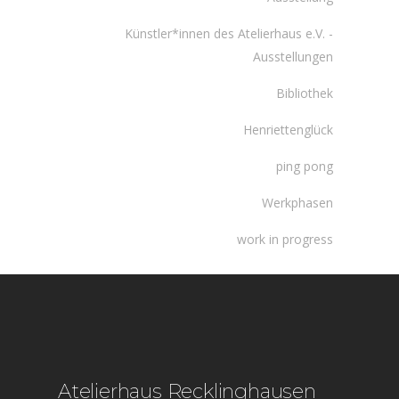
Künstler*innen des Atelierhaus e.V. -
Ausstellungen
Bibliothek
Henriettenglück
ping pong
Werkphasen
work in progress
Atelierhaus Recklinghausen